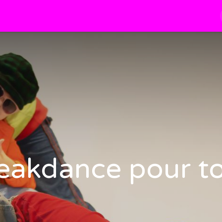
À propos
Les Cours
Blog
Calendrier
eakdance pour t