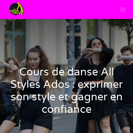
Cours de danse All
Styles Ados : exprimer
son style et gagner en
confiance