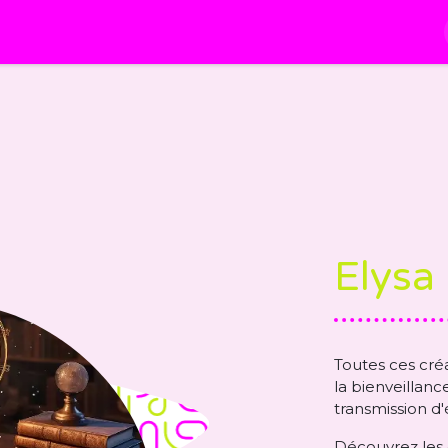
À propos
Les Cours
Blog
Calendrier
Elysa
Toutes ces cré
la bienveillanc
transmission d'
Découvrez les d